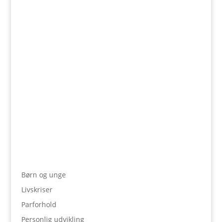
Trine
Et parforhold består ikke kun af to personer –
det består også af de mønstre, parret skaber
sammen. Nogle mønstre styrker nærhed og
tryghed, andre skaber afstand og
misforståelser. Mange opdager først disse
dynamikker, når kærligheden møder
hverdagen, og små...
Børn og unge
Livskriser
Parforhold
Personlig udvikling