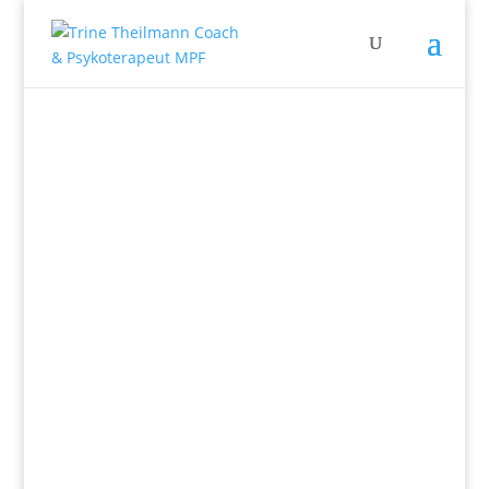
Trine
Når din eks er videre med en ny kæreste – og
du står tilbage med alle følelserne At opdage,