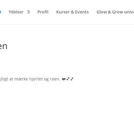
e
Ydelser
Profil
Kurser & Events
Glow & Grow univ
en
ligt at mærke hjertet og roen. ❤️💕🎵