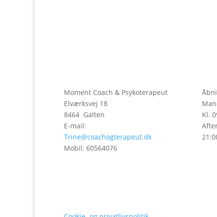
Moment Coach & Psykoterapeut
Åbni
Elværksvej 18
Mand
8464 Galten
Kl. 
E-mail:
Afte
Trine@coachogterapeut.dk
21:0
Mobil: 60564076
Cookie- og privatlivspolitik