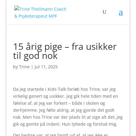
15 årig pige – fra usikker
til god nok
by
Trine
|
Jul 11, 2025
Da jeg startede i Kids-Talk forløb hos Trine, var jeg
virkelig genert og usikker. Jeg gik hele tiden med en
følelse af, at jeg var forkert – både i skolen og
derhjemme. Jeg følte aldrig, at jeg gjorde det godt
nok. Men hos Trine var der plads til at sige alt det, jeg
gik og gemte på indeni. Hun lyttede og forstod mig.
Det bedste var, at jeg fandt ud af, at jeg ikke er